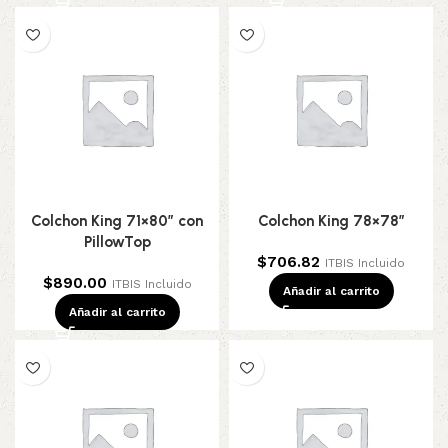
Colchon King 71×80″ con
Colchon King 78×78″
PillowTop
$
706.82
ITBIS Incluido
$
890.00
ITBIS Incluido
Añadir al carrito
Añadir al carrito