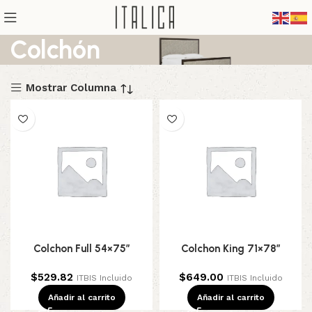
Colchón
Mostrar Columna
Colchon Full 54×75″
Colchon King 71×78″
$
529.82
$
649.00
ITBIS Incluido
ITBIS Incluido
Añadir al carrito
Añadir al carrito