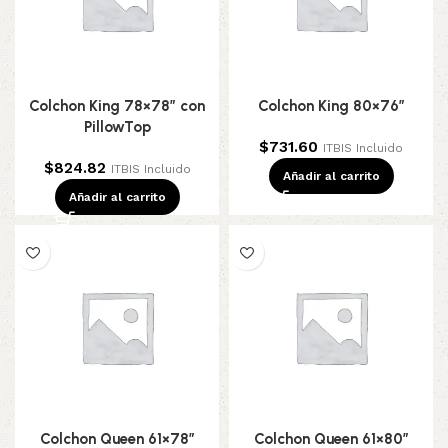
Colchon King 78×78″ con
Colchon King 80×76″
PillowTop
$
731.60
ITBIS Incluido
$
824.82
ITBIS Incluido
Añadir al carrito
Añadir al carrito
Colchon Queen 61×78″
Colchon Queen 61×80″